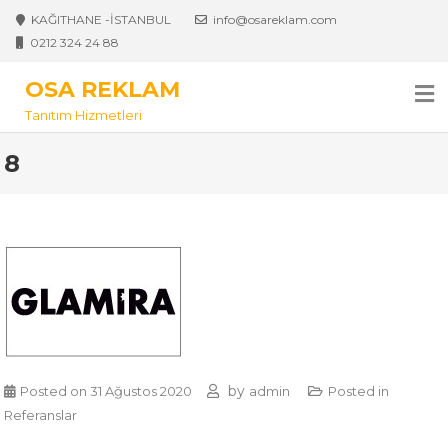
Skip
KAĞITHANE -İSTANBUL
info@osareklam.com
to
0212 324 24 88
content
OSA REKLAM
Tanıtım Hizmetleri
8
by
Posted on
31 Ağustos 2020
admin
Posted in
Referanslar