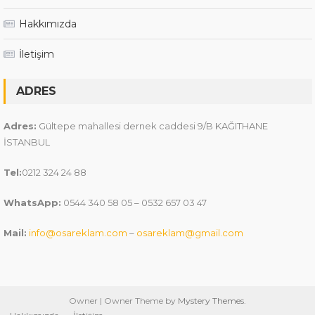
Hakkımızda
İletişim
ADRES
Adres:
Gültepe mahallesi dernek caddesi 9/B KAĞITHANE
İSTANBUL
Tel:
0212 324 24 88
WhatsApp:
0544 340 58 05 – 0532 657 03 47
Mail:
info@osareklam.com
–
osareklam@gmail.com
Owner
|
Owner Theme by
Mystery Themes
.