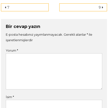
Yazı
7
9
dolaşımı
Bir cevap yazın
E-posta hesabınız yayımlanmayacak.
Gerekli alanlar
*
ile
işaretlenmişlerdir
Yorum
*
İsim
*