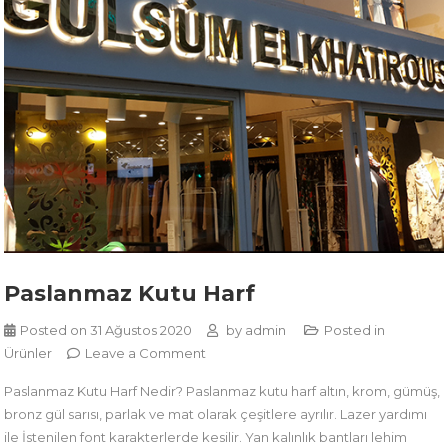
Paslanmaz Kutu Harf
Posted on
31 Ağustos 2020
by
admin
Posted in
on
Ürünler
Leave a Comment
Paslanmaz
Paslanmaz Kutu Harf Nedir? Paslanmaz kutu harf altın, krom, gümüş,
Kutu
bronz gül sarısı, parlak ve mat olarak çeşitlere ayrılır. Lazer yardımı
Harf
ile İstenilen font karakterlerde kesilir. Yan kalınlık bantları lehim