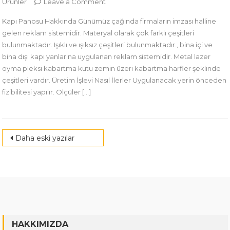
on
Ürünler
Leave a Comment
Kapı
Kapı Panosu Hakkında Günümüz çağında firmaların imzası halline
Panosu
gelen reklam sistemidir. Materyal olarak çok farklı çeşitleri
bulunmaktadır. Işıklı ve ışıksız çeşitleri bulunmaktadır., bina içi ve
bina dışı kapı yanlarına uygulanan reklam sistemidir. Metal lazer
oyma pleksi kabartma kutu zemin üzeri kabartma harfler şeklinde
çeşitleri vardır. Üretim İşlevi Nasıl İlerler Uygulanacak yerin önceden
fizibilitesi yapılır. Ölçüler […]
Yazı
Daha eski yazılar
dolaşımı
HAKKIMIZDA