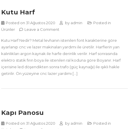
Kutu Harf
Posted on
31 Ağustos 2020
by
admin
Posted in
on
Ürünler
Leave a Comment
Kutu
Kutu Harf Nedir? Metal levhanın istenilen font karakterine göre
Harf
ayarlanıp cnc ve lazer makinaları yardımı ile üretilir. Harflerin yan
kalınlıkları argon kaynak ile harfe derinlik verilir. Harf sonrasında
elektro statik fırın boya ile istenilen ral koduna göre Boyanır. Harf
içerisine led döşendikten sonra trafo (güç kaynağı) ile ışıklı hakle
getirilir. Ön yüzeyine cnc lazer yardımı […]
Kapı Panosu
Posted on
31 Ağustos 2020
by
admin
Posted in