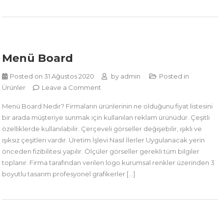
Menü Board
Posted on
31 Ağustos 2020
by
admin
Posted in
on
Ürünler
Leave a Comment
Menü
Menü Board Nedir? Firmaların ürünlerinin ne olduğunu fiyat listesini
Board
bir arada müşteriye sunmak için kullanılan reklam ürünüdür. Çeşitli
özelliklerde kullanılabilir. Çerçeveli görseller değişebilir, ışıklı ve
ışıksız çeşitleri vardır. Üretim İşlevi Nasıl İlerler Uygulanacak yerin
önceden fizibilitesi yapılır. Ölçüler görseller gerekli tüm bilgiler
toplanır. Firma tarafından verilen logo kurumsal renkler üzerinden 3
boyutlu tasarım profesyonel grafikerler […]