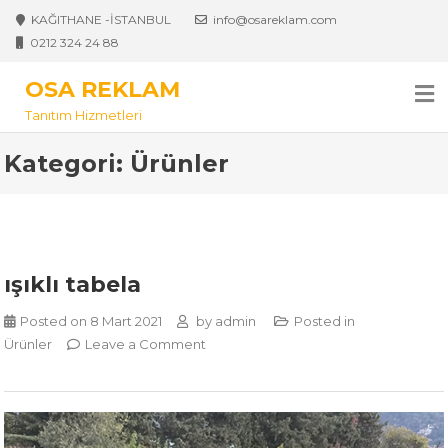
Skip
KAĞITHANE -İSTANBUL
info@osareklam.com
to
0212 324 24 88
content
OSA REKLAM
Tanıtım Hizmetleri
Kategori:
Ürünler
ışıklı tabela
Posted on
8 Mart 2021
by
admin
Posted in
on
Ürünler
Leave a Comment
ışıklı
tabela