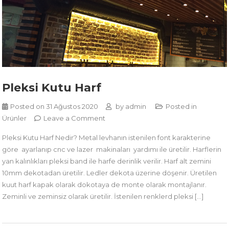
Pleksi Kutu Harf
Posted on
31 Ağustos 2020
by
admin
Posted in
on
Ürünler
Leave a Comment
Pleksi
Pleksi Kutu Harf Nedir? Metal levhanın istenilen font karakterine
Kutu
göre ayarlanıp cnc ve lazer makinaları yardımı ile üretilir. Harflerin
Harf
yan kalınlıkları pleksi band ile harfe derinlik verilir. Harf alt zemini
10mm dekotadan üretilir. Ledler dekota üzerine döşenir. Üretilen
kuut harf kapak olarak dokotaya de monte olarak montajlanır.
Zeminli ve zeminsiz olarak üretilir. İstenilen renklerd pleksi […]