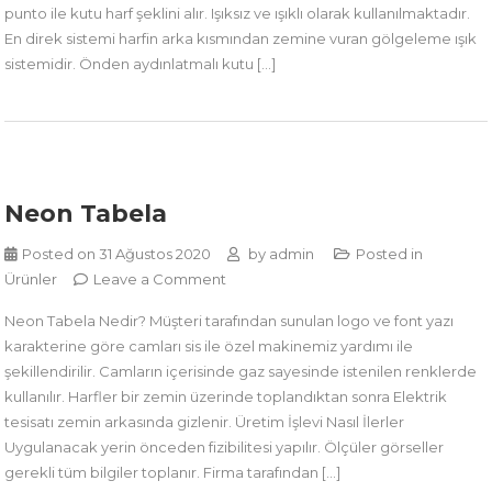
punto ile kutu harf şeklini alır. Işıksız ve ışıklı olarak kullanılmaktadır.
En direk sistemi harfin arka kısmından zemine vuran gölgeleme ışık
sistemidir. Önden aydınlatmalı kutu […]
Neon Tabela
Posted on
31 Ağustos 2020
by
admin
Posted in
on
Ürünler
Leave a Comment
Neon
Neon Tabela Nedir? Müşteri tarafından sunulan logo ve font yazı
Tabela
karakterine göre camları sis ile özel makinemiz yardımı ile
şekillendirilir. Camların içerisinde gaz sayesinde istenilen renklerde
kullanılır. Harfler bir zemin üzerinde toplandıktan sonra Elektrik
tesisatı zemin arkasında gizlenir. Üretim İşlevi Nasıl İlerler
Uygulanacak yerin önceden fizibilitesi yapılır. Ölçüler görseller
gerekli tüm bilgiler toplanır. Firma tarafından […]